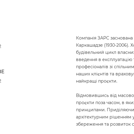
Компанія ЗАРС заснована 
Каркашадзе (1930-2006). 
2
будівельний цикл власних
введення в експлуатацію 
професіоналів зі спільни
ЗЕ
наших клієнтів та врахову
2
найкращі проєкти.
Відмовившись від масовог
проєкти поза часом, в яки
принципами. Приділяючи 
архітектурним рішенням у
збереження та розвиток 