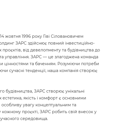
14 жовтня 1996 року Гіві Сіловановичем
Холдинг ЗАРС здійснює повний інвестиційно-
 проєктів, від девелопменту та будівництва до
та управління. ЗАРС — це злагоджена команда
ми цінностями та баченням. Розуміючи потреби
ючи сучасні тенденції, наша компанія створює
о будівництва, ЗАРС створює унікальні
х естетика, якість і комфорт є основними
особливу увагу концептуальним та
 кожному проєкті, ЗАРС робить свій внесок у
сучасного середовища.