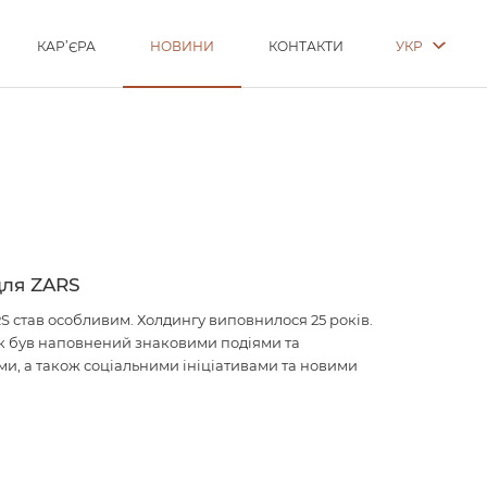
УКР
КАР’ЄРА
НОВИНИ
КОНТАКТИ
для ZARS
RS став особливим. Холдингу виповнилося 25 років.
к був наповнений знаковими подіями та
и, а також соціальними ініціативами та новими