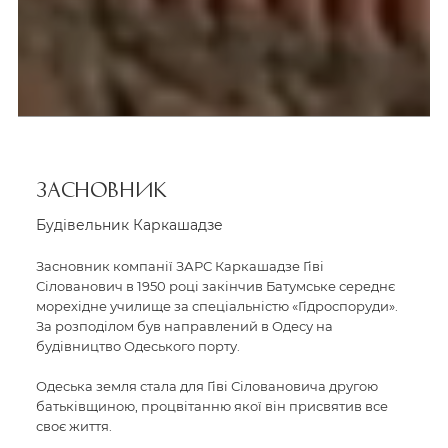
ЗАСНОВНИК
Будівельник Каркашадзе
Засновник компанії ЗАРС Каркашадзе Гіві
Сілованович в 1950 році закінчив Батумське середнє
морехідне училище за спеціальністю «Гідроспоруди».
За розподілом був направлений в Одесу на
будівництво Одеського порту.
Одеська земля стала для Гіві Сіловановича другою
батьківщиною, процвітанню якої він присвятив все
своє життя.