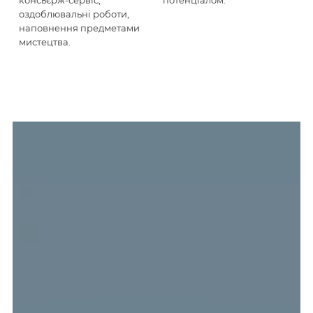
консьєрж-сервіс,
потенціалом.
оздоблювальні роботи,
наповнення предметами
мистецтва.