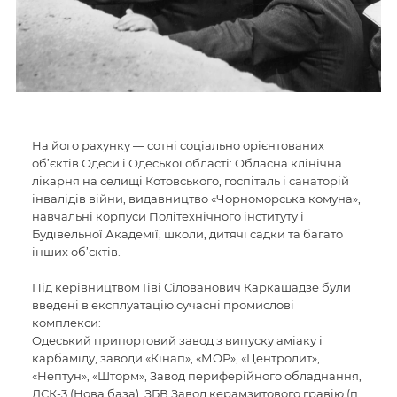
На його рахунку — сотні соціально орієнтованих
об’єктів Одеси і Одеської області: Обласна клінічна
лікарня на селищі Котовського, госпіталь і санаторій
інвалідів війни, видавництво «Чорноморська комуна»,
навчальні корпуси Політехнічного інституту і
Будівельної Академії, школи, дитячі садки та багато
інших об’єктів.
Під керівництвом Гіві Сілованович Каркашадзе були
введені в експлуатацію сучасні промислові
комплекси:
Одеський припортовий завод з випуску аміаку і
карбаміду, заводи «Кінап», «МОР», «Центролит»,
«Нептун», «Шторм», Завод периферійного обладнання,
ДСК-3 (Нова база), ЗБВ Завод керамзитового гравію (п.