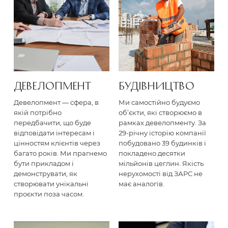
ДЕВЕЛОП­МЕНТ
БУДІВНИЦ­ТВО
Девелопмент — сфера, в
Ми самостійно будуємо
якій потрібно
об’єкти, які створюємо в
передбачити, що буде
рамках девелопменту. За
відповідати інтересам і
29-річну історію компанії
цінностям клієнтів через
побудовано 39 будинків і
багато років. Ми прагнемо
покладено десятки
бути прикладом і
мільйонів цеглин. Якість
демонструвати, як
нерухомості від ЗАРС не
створювати унікальні
має аналогів.
проєкти поза часом.