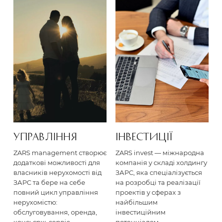
УПРАВЛІ­ННЯ
ІНВЕСТИ­ЦІЇ
ZARS management створює
ZARS invest — міжнародна
додаткові можливості для
компанія у складі холдингу
власників нерухомості від
ЗАРС, яка спеціалізується
ЗАРС та бере на себе
на розробці та реалізації
повний цикл управління
проектів у сферах з
нерухомістю:
найбільшим
обслуговування, оренда,
інвестиційним