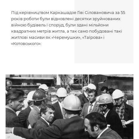
Під керівництвом Каркашадзе Гіві Сіловановича за 55
років роботи були відновлені десятки зруйнованих
війною будівель і споруд, були здані мільйони
квадратних метрів житла, а так само побудовані такі
житлові масиви як «Черемушки», «Таїрова» і
«Котовського».