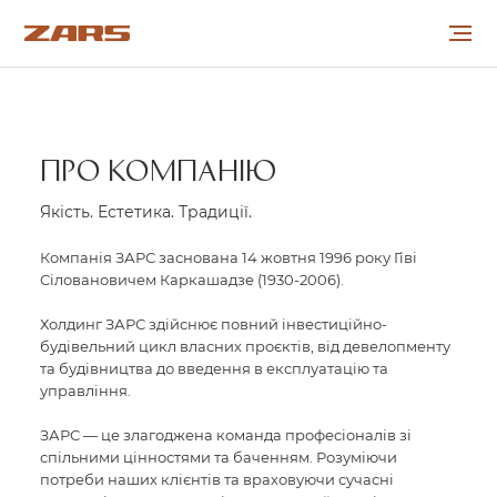
ПРО КОМПАНІЮ
ПРО КОМПАНІЮ
ПРОЕКТИ
Якість. Естетика. Традиції.
СПІВРОБІТНИЦТВО
Компанія ЗАРС заснована 14 жовтня 1996 року Гіві
Сіловановичем Каркашадзе (1930-2006).
КАР’ЄРА
Холдинг ЗАРС здійснює повний інвестиційно-
НОВИНИ
будівельний цикл власних проєктів, від девелопменту
та будівництва до введення в експлуатацію та
управління.
КОНТАКТИ
ЗАРС — це злагоджена команда професіоналів зі
УКР
РУС
ENG
спільними цінностями та баченням. Розуміючи
потреби наших клієнтів та враховуючи сучасні