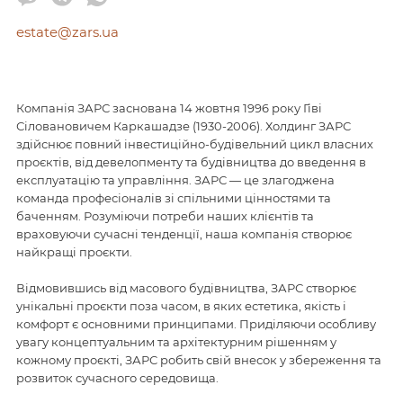
estate@zars.ua
Компанія ЗАРС заснована 14 жовтня 1996 року Гіві
Сіловановичем Каркашадзе (1930-2006). Холдинг ЗАРС
здійснює повний інвестиційно-будівельний цикл власних
проєктів, від девелопменту та будівництва до введення в
експлуатацію та управління. ЗАРС — це злагоджена
команда професіоналів зі спільними цінностями та
баченням. Розуміючи потреби наших клієнтів та
враховуючи сучасні тенденції, наша компанія створює
найкращі проєкти.
Відмовившись від масового будівництва, ЗАРС створює
унікальні проєкти поза часом, в яких естетика, якість і
комфорт є основними принципами. Приділяючи особливу
увагу концептуальним та архітектурним рішенням у
кожному проєкті, ЗАРС робить свій внесок у збереження та
розвиток сучасного середовища.