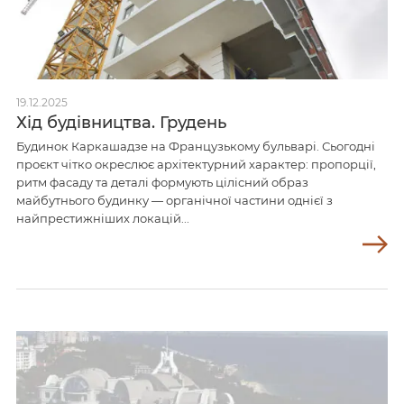
19.12.2025
Хід будівництва. Грудень
Будинок Каркашадзе на Французькому бульварі. Сьогодні
проєкт чітко окреслює архітектурний характер: пропорції,
ритм фасаду та деталі формують цілісний образ
майбутнього будинку — органічної частини однієї з
найпрестижніших локацій...