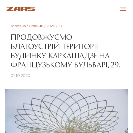
Головна
/
Новини
/
2020
/
10
ПРО КОМПАНІЮ
ПРОДОВЖУЄМО
БЛАГОУСТРІЙ ТЕРИТОРІЇ
ПРОЕКТИ
БУДИНКУ КАРКАШАДЗЕ НА
СПІВРОБІТНИЦТВО
ФРАНЦУЗЬКОМУ БУЛЬВАРІ, 29.
01.10.2020
КАР’ЄРА
НОВИНИ
КОНТАКТИ
УКР
РУС
ENG