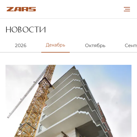
НОВОСТИ
О КОМПАНИИ
2026
Декабрь
Октябрь
Сент
ПРОЕКТЫ
СОТРУДНИЧЕСТВО
КАРЬЕРА
НОВОСТИ
КОНТАКТЫ
УКР
РУС
ENG