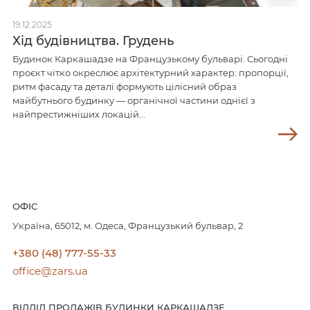
19.12.2025
Хід будівництва. Грудень
Будинок Каркашадзе на Французькому бульварі. Сьогодні
проєкт чітко окреслює архітектурний характер: пропорції,
ритм фасаду та деталі формують цілісний образ
майбутнього будинку — органічної частини однієї з
найпрестижніших локацій...
ОФIC
Україна, 65012, м. Одеса, Французький бульвар, 2
+380 (48) 777-55-33
office@zars.ua
ВIДДIЛ ПРОДАЖIВ БУДИНКИ КАРКАШАДЗЕ