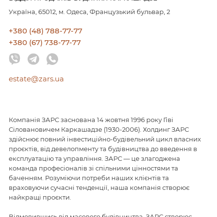
Україна, 65012, м. Одеса, Французький бульвар, 2
+380 (48) 788-77-77
+380 (67) 738-77-77
estate@zars.ua
Компанія ЗАРС заснована 14 жовтня 1996 року Гіві
Сіловановичем Каркашадзе (1930-2006). Холдинг ЗАРС
здійснює повний інвестиційно-будівельний цикл власних
проєктів, від девелопменту та будівництва до введення в
експлуатацію та управління. ЗАРС — це злагоджена
команда професіоналів зі спільними цінностями та
баченням. Розуміючи потреби наших клієнтів та
враховуючи сучасні тенденції, наша компанія створює
найкращі проєкти.
Відмовившись від масового будівництва, ЗАРС створює