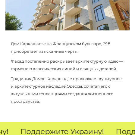
Дом Каркашадзе на Французском бульваре, 29Б
приобретает изысканные черты.
Фасад постепенно раскрывает архитектурную идею —
гармонию классических линий и изящных деталей.
Традиция Домов Каркашадзе продолжает культурное
и архитектурное наследие Одессы, сочетая его с
актуальными тенденциями создания жизненного
пространства.
у!
Поддержите Украину!
Подд