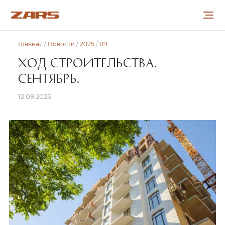
Главная
/
Новости
/
2025
/
09
О КОМПАНИИ
ХОД СТРОИТЕЛЬСТВА.
СЕНТЯБРЬ.
ПРОЕКТЫ
12.09.2025
СОТРУДНИЧЕСТВО
КАРЬЕРА
НОВОСТИ
КОНТАКТЫ
УКР
РУС
ENG