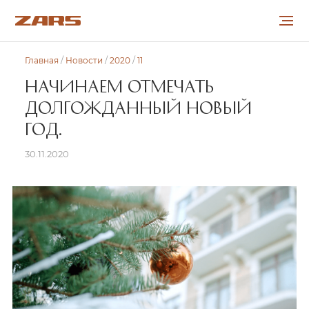
Главная
/
Новости
/
2020
/
11
О КОМПАНИИ
НАЧИНАЕМ ОТМЕЧАТЬ
ДОЛГОЖДАННЫЙ НОВЫЙ
ПРОЕКТЫ
ГОД.
СОТРУДНИЧЕСТВО
30.11.2020
КАРЬЕРА
НОВОСТИ
КОНТАКТЫ
УКР
РУС
ENG