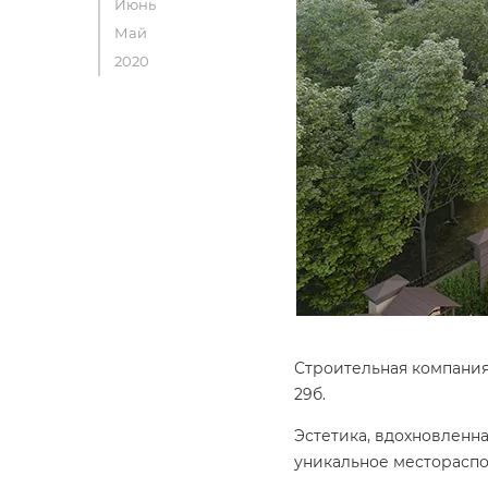
Июнь
Май
2020
Строительная компания
29б.
Эстетика, вдохновленн
уникальное месторасп